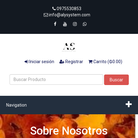
0975530853
info@alysystem.com
Iniciar sesión
Registrar
Carrito (₲0.00)
Buscar
Navigation
Sobre Nosotros