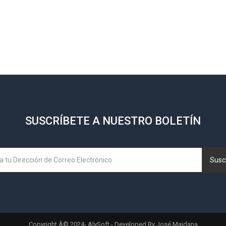
SUSCRÍBETE A NUESTRO BOLETÍN
Suscr
Copyright Â© 2024- AlySoft - Developed By José Maidana