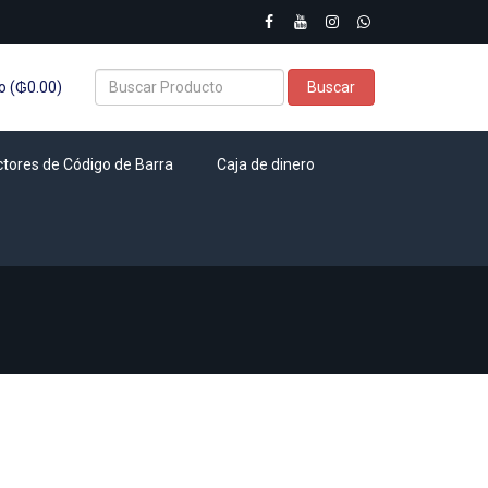
o (₲0.00)
Buscar
ctores de Código de Barra
Caja de dinero